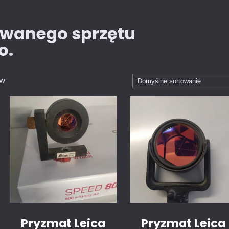
ywanego sprzętu
o.
ów
Pryzmat Leica
Pryzmat Leica