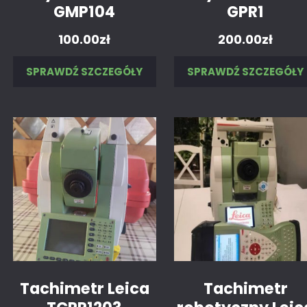
GMP104
GPR1
100.00
zł
200.00
zł
SPRAWDŹ SZCZEGÓŁY
SPRAWDŹ SZCZEGÓŁY
Tachimetr Leica
Tachimetr