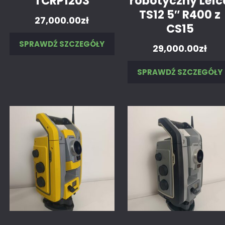
TCRP1203
robotyczny Leic
TS12 5″ R400 z
27,000.00
zł
CS15
SPRAWDŹ SZCZEGÓŁY
29,000.00
zł
SPRAWDŹ SZCZEGÓŁY