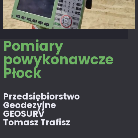
Pomiary
powykonawcze
Płock
Przedsiębiorstwo
Geodezyjne
GEOSURV
Tomasz Trafisz